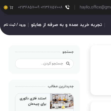
02136857008 02136857009
hayllo.office@gm
0
تجربه خرید عمده و به صرفه از هایلو
ورود / ثبت نام
جستجو
جدیدترین مطالب
استند فلزی دکوری
برای چیدمان