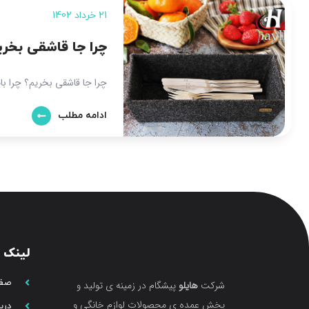
21 خرداد 1402
چرا جا قاشقی بخری
چرا جا قاشقی بخریم؟ چرا بای
ادامه مطلب
لینک 
صفح
شرکت
هایلو
پیشگام در زمینه ی تولید و
پخش عمده ی محصولات لوازم خانگی و
دربا