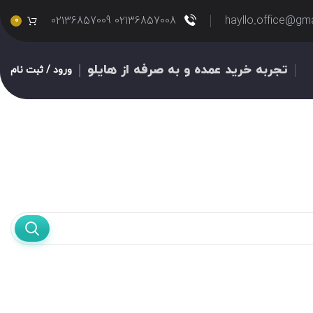
02136857008 02136857009
hayllo.office@gm
0
تجربه خرید عمده و به صرفه از هایلو
ورود / ثبت نام