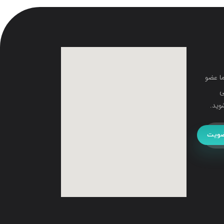
ما عضو
ی
وید.
ویت