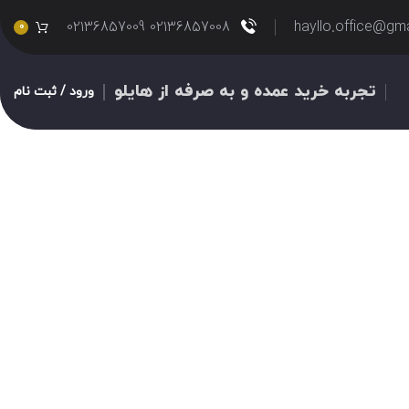
02136857008 02136857009
hayllo.office@gm
0
تجربه خرید عمده و به صرفه از هایلو
ورود / ثبت نام