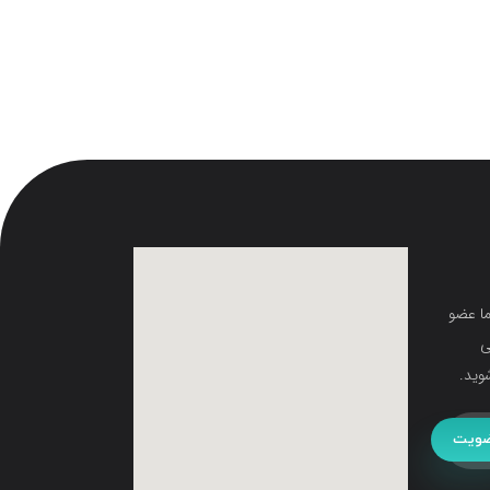
ما عضو
ی
وید.
ویت