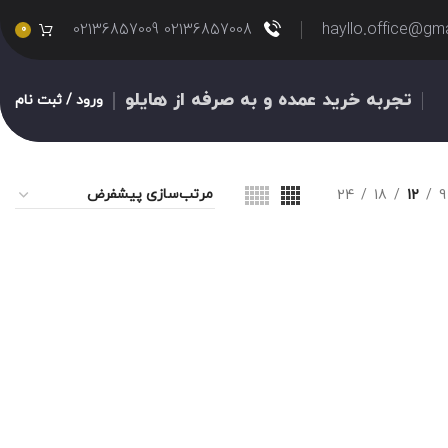
02136857008 02136857009
hayllo.office@gm
0
تجربه خرید عمده و به صرفه از هایلو
ورود / ثبت نام
24
18
12
9