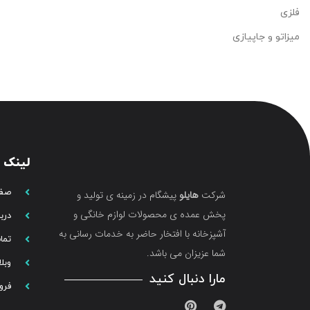
فلزی
میزاتو و جاپیازی
لینک 
صفح
شرکت
هایلو
پیشگام در زمینه ی تولید و
پخش عمده ی محصولات لوازم خانگی و
دربا
آشپزخانه با افتخار حاضر به خدمات رسانی به
تما
شما عزیزان می باشد.
وبل
مارا دنبال کنید
فرو