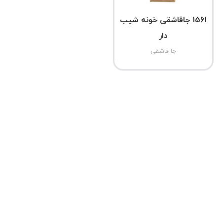
1561 جاقاشقی خونه شیب
دار
جا قاشقی