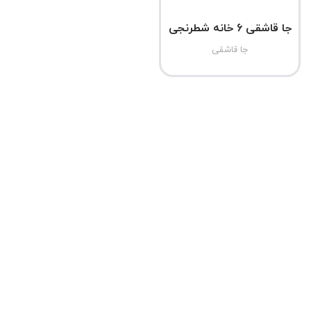
جا قاشقی 6 خانه شطرنجی
جا قاشقی