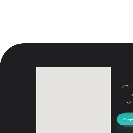
ما عضو
ی
وید.
ویت