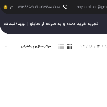
02136857008 02136857009
hayllo.office@gm
0
تجربه خرید عمده و به صرفه از هایلو
ورود / ثبت نام
24
18
12
9