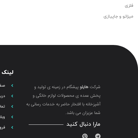
فلزی
میزاتو و جاپیازی
لینک 
صفح
شرکت
هایلو
پیشگام در زمینه ی تولید و
پخش عمده ی محصولات لوازم خانگی و
دربا
آشپزخانه با افتخار حاضر به خدمات رسانی به
تما
شما عزیزان می باشد.
وبل
مارا دنبال کنید
فرو