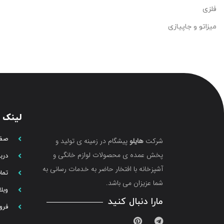
فلزی
میزاتو و جاپیازی
لینک 
صفح
شرکت
هایلو
پیشگام در زمینه ی تولید و
پخش عمده ی محصولات لوازم خانگی و
دربا
آشپزخانه با افتخار حاضر به خدمات رسانی به
تما
شما عزیزان می باشد.
وبل
مارا دنبال کنید
فرو