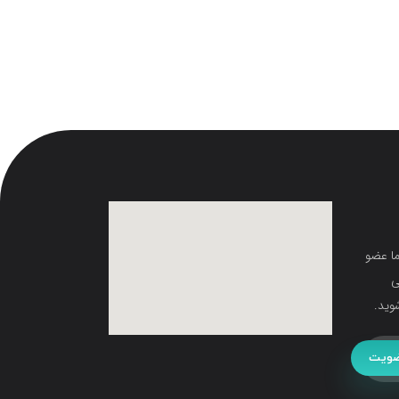
ما عضو
ی
وید.
ویت