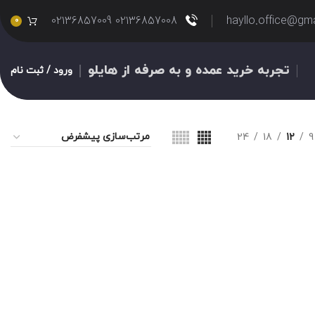
02136857008 02136857009
hayllo.office@gm
0
تجربه خرید عمده و به صرفه از هایلو
ورود / ثبت نام
24
18
12
9