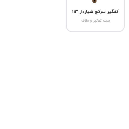
کفگیر سرکج شیاردار 113
ست کفگیر و ملاقه