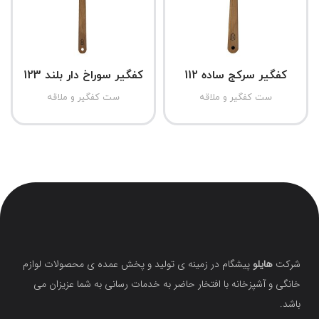
کفگیر سرکج ساده 112
کفگیر سوراخ دار بلند 123
ست کفگیر و ملاقه
ست کفگیر و ملاقه
شرکت
هایلو
پیشگام در زمینه ی تولید و پخش عمده ی محصولات لوازم
خانگی و آشپزخانه با افتخار حاضر به خدمات رسانی به شما عزیزان می
باشد.