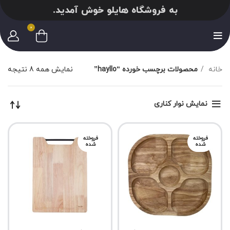
به فروشگاه هایلو خوش آمدید.
0
خانه
محصولات برچسب خورده “hayllo”
نمایش همه 8 نتیجه
نمایش نوار کناری
فروخته
فروخته
شده
شده