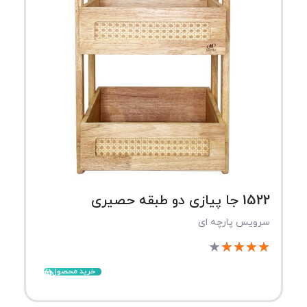
1522 جا پیازی دو طبقه حصیری
سرویس پارچه ای
★
★
★
★
★
خرید محصول