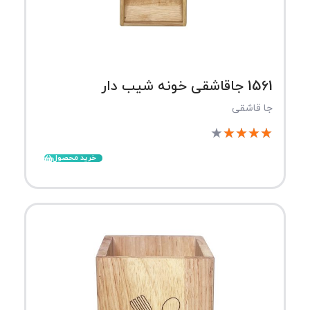
1561 جاقاشقی خونه شیب دار
جا قاشقی
★
★
★
★
★
خرید محصول