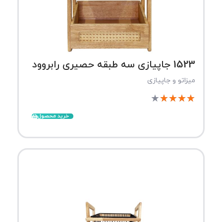
1523 جاپیازی سه طبقه حصیری رابروود
میزاتو و جاپیازی
★
★
★
★
★
خرید محصول