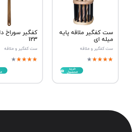
ست کفگیر ملاقه پایه
کفگیر سوراخ دار
میله ای
123
ست کفگیر و ملاقه
ست کفگیر و ملاقه
★
★
★
★
★
★
★
★
★
★
خرید
محصول
م