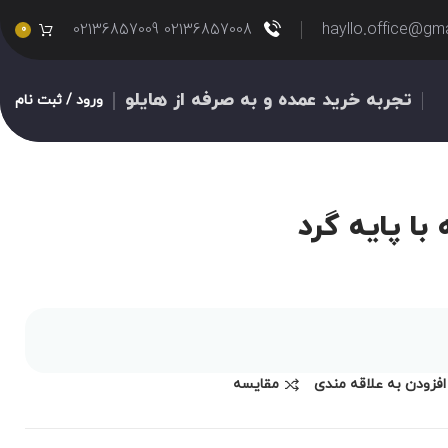
02136857008 02136857009
hayllo.office@gm
0
تجربه خرید عمده و به صرفه از هایلو
ورود / ثبت نام
ا پایه گرد
افزودن به علاقه مندی
مقايسه