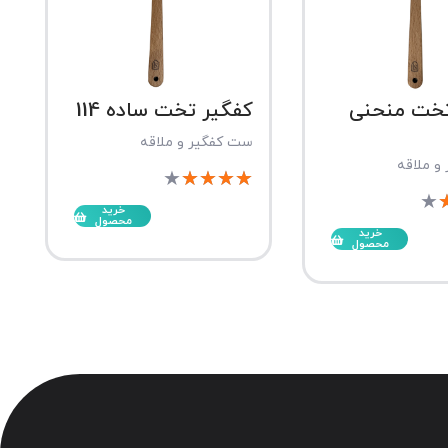
تخت منحنی
کفگیر تخت ساده 114
ست کفگیر و ملاقه
و ملاقه
★
★
★
★
★
★
خرید
محصول
خرید
محصول