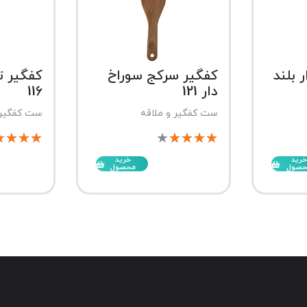
 بلند
کفگیر سرکج سوراخ
کفگیر 
دار 121
116
ست کفگیر و ملاقه
ست کفگیر 
★
★
★
★
★
★
★
★
★
خرید
خرید
حصول
محصول