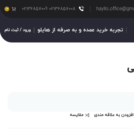
02136857008 02136857009
hayllo.office@gm
0
تجربه خرید عمده و به صرفه از هایلو
ورود / ثبت نام
ی
افزودن به علاقه مندی
مقايسه