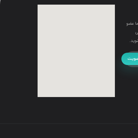
ما عضو
ی
وید.
ویت