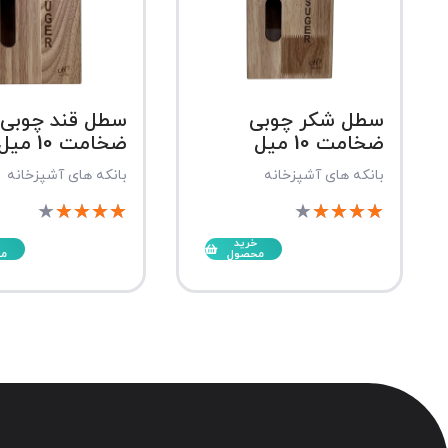
سطل شکر چوبی
سطل قند چوبی
ضخامت 10 میل
ضخامت 10 میل
بانکه های آشپزخانه
بانکه های آشپزخانه
★
★
★
★
★
★
★
★
★
★
خرید
محصول
م