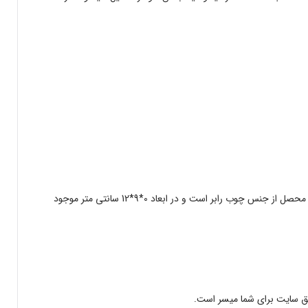
جاادویه های تک را می توان برای نگهداری ادویه به کاربرد و می تواند بوی ادویه را در آن نگه داشت و در دکوراسیون آشپزخانه بسیار زیبا خواهد بود . این محصل از جنس چوب رابر است و در ابعاد 0*9*12 سانتی متر موجود
ریق سایت برای شما میسر است.