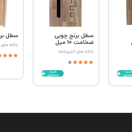
سطل برنج چوبی
سطل برن
ضخامت 10 میل
بانکه های 
بانکه های آشپزخانه
★
★
★
★
★
★
★
★
★
خرید
خرید
حصول
محصول