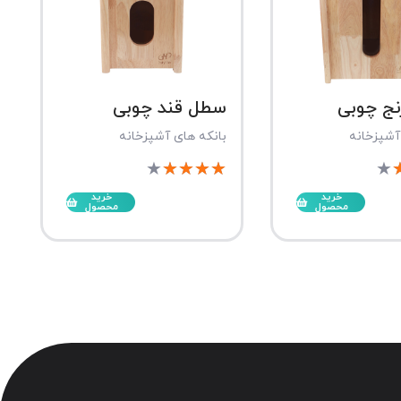
ج چوبی
سطل قند چوبی
آشپزخانه
بانکه های آشپزخانه
★
★
★
★
★
★
خرید
خرید
محصول
محصول