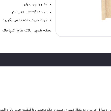
جنس : چوب رابر
ابعاد : 9*9*12 سانتی متر
جهت خرید عمده تماس بگیرید
دسته بندی:
بانکه های آشپزخانه
 و منازل ایرانی ، به دنبال تهیه ی عمده ی یک محصول با کیفیت چوب بالا و قی