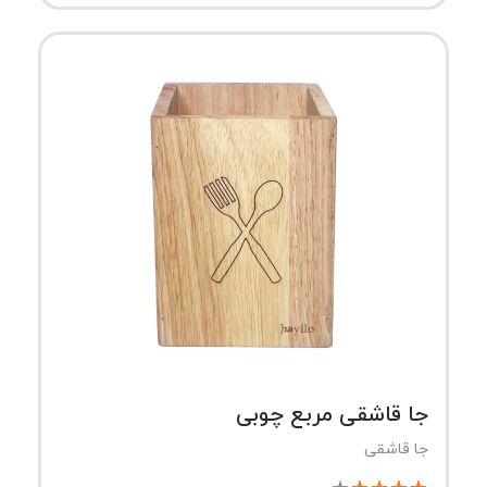
جا قاشقی مربع چوبی
جا قاشقی