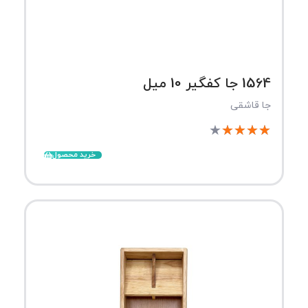
1564 جا کفگیر 10 میل
جا قاشقی
★
★
★
★
★
خرید محصول