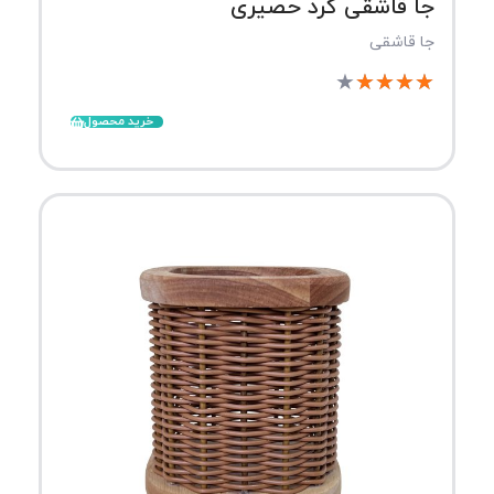
جا قاشقی گرد حصیری
جا قاشقی
★
★
★
★
★
خرید محصول