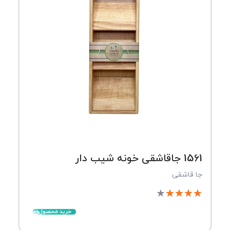
1561 جاقاشقی خونه شیب دار
جا قاشقی
★
★
★
★
★
خرید محصول