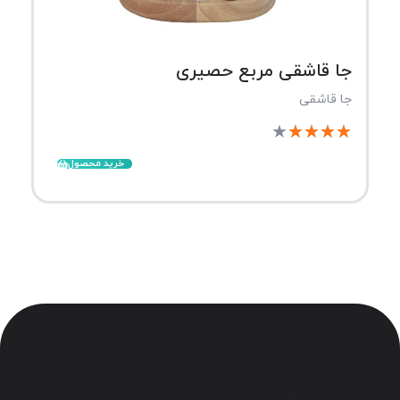
جا قاشقی مربع حصیری
جا قاشقی
★
★
★
★
★
خرید محصول