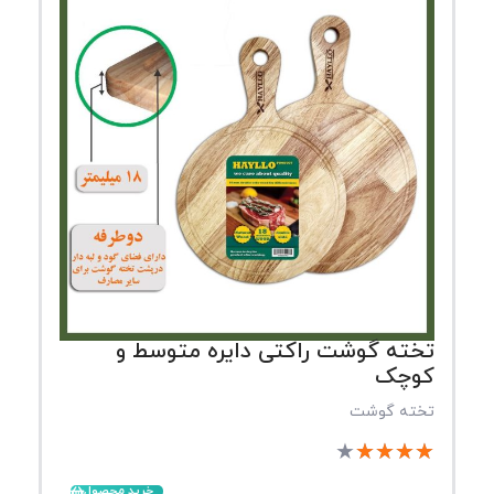
تخته گوشت راکتی دایره متوسط و
کوچک
تخته گوشت
★
★
★
★
★
خرید محصول