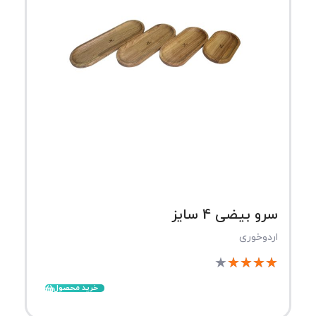
سرو بیضی 4 سایز
اردوخوری
★
★
★
★
★
خرید محصول