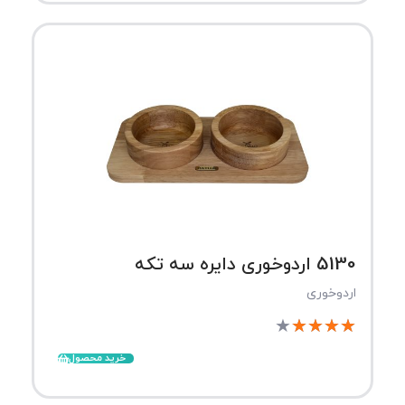
5130 اردوخوری دایره سه تکه
اردوخوری
★
★
★
★
★
خرید محصول