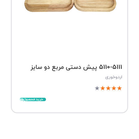
5110-5111 پیش دستی مربع دو سایز
اردوخوری
★
★
★
★
★
خرید محصول