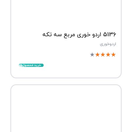
5136 اردو خوری مربع سه تکه
اردوخوری
★
★
★
★
★
خرید محصول