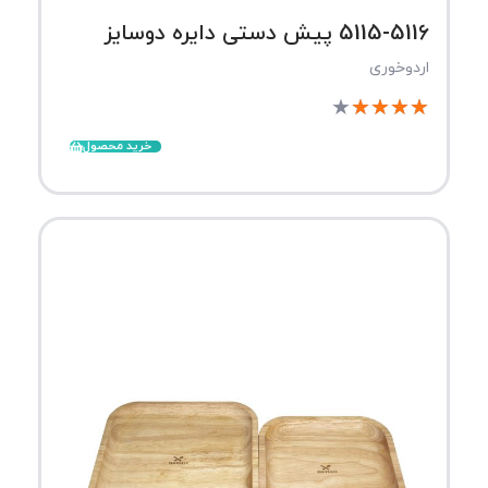
5115-5116 پیش دستی دایره دوسایز
اردوخوری
★
★
★
★
★
خرید محصول